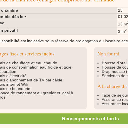
e chambre
23
nible dès le •
01.0
ace
13 m
n privatif
2
3 m
isponibilité est indicative sous réserve de prolongation du locataire act
ges fixes et services inclus
Non fourni
ais de chauffage et eau chaude
Housse d'oreil
ais de consommation eau froide et taxe
Housse de cou
épuration
Drap housse (
ais d'électricité
Serviettes de t
ais d'abonnement de TV par câble
ais internet Wifi
À la charge du 
ais de buanderie
pace de rangement au grenier et local à
Taxe de séjou
los
Assurance resp
Assurance inc
Renseignements et tarifs