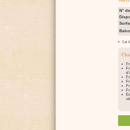
N° d
Dispo
Surf
Balco
La d
Char
Fr
Fr
d'
Fr
Fr
Fr
Fr
Es
vé