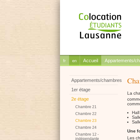
Accueil
Appartements/c
fr
en
Cha
Appartements/chambres
1er étage
La cha
2e étage
commod
comm
Chambre 21
Hall
Chambre 22
Sall
Chambre 23
Sall
Chambre 24
Une f
Chambre 12 -
Les ch
indépendante