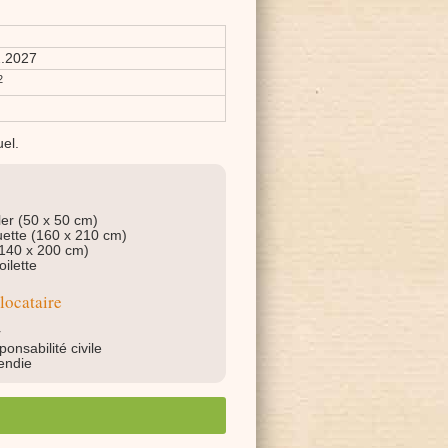
2.2027
2
uel.
ler (50 x 50 cm)
ette (160 x 210 cm)
140 x 200 cm)
oilette
locataire
r
onsabilité civile
endie